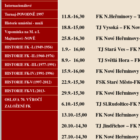
Internacionálové
Turnaj-POVODNĚ 1997
11.8.-16,30 FK N.Heřminovy – TJ
Historie umístění - muži
18.8.-15,00 TJ Vysoká – FK Nov
Vzpomínka na M. a I.
25.8.-16,30 FK Nové Heřminovy-
Majtnerovi -NOVĚ
HISTORIE FK -I.(1949-1956)
1.9.- 16,00 TJ Stará Ves – FK 
HISTORIE FK -II.(1960-1976)
8.9.- 16,00 TJ Světlá Hora – FK
HISTORIE FK -III.(1977-1991)
15.9.-16,00 FK Nové Heřminovy T
HISTORIE FK-IV.(1991-1996)
22.9.-15,30 FSK Staré Město-FK
HISTORIE FK-V(1997-2012)
HISTORIE FK-VI.(2013-
29.9.-15,30 FK Nové Heřminovy 
OSLAVA 70. VÝROČÍ
6.10.-15,00 TJ Sl.Rudoltice-FK 
ZALOŽENÍ FK
13.10.-15,00 FK Nové Heřminovy 
20.10.-14,30 TJ Jindřichov – FK 
27.10.-14,30 FK Nové Heřminovy 