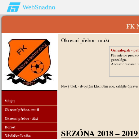
WebSnadno
FK 
Okresní přebor- muži
Genealog.sk - pát
Pátranie po predko
genealógia
Ancestor research i
Nový blok - dvojitým kliknutím zde, zahájíte úpravu 
Vítejte
Okresní přebor- muži
Okresní přebor - žáci
Dorost
SEZÓNA 2018 – 2019
Návštěvní kniha