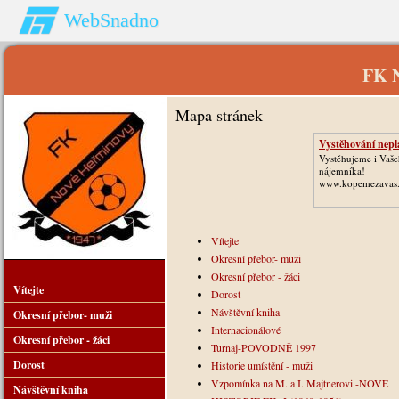
WebSnadno
FK 
Mapa stránek
Vystěhování nepl
Vystěhujeme i Vaš
nájemníka!
www.kopemezavas.
Vítejte
Okresní přebor- muži
Okresní přebor - žáci
Vítejte
Dorost
Návštěvní kniha
Okresní přebor- muži
Internacionálové
Okresní přebor - žáci
Turnaj-POVODNĚ 1997
Dorost
Historie umístění - muži
Vzpomínka na M. a I. Majtnerovi -NOVĚ
Návštěvní kniha